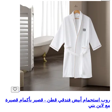
روب استحمام أبيض فندقي قطن - قصير بأكمام قصيرة
مع لاين بني