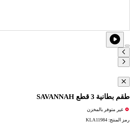
طقم بطانية 3 قطع SAVANNAH
غير متوفر بالمخزن
رمز المنتج:
KLA11984