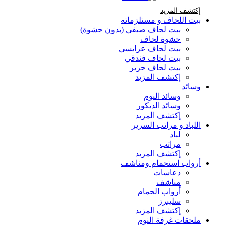
إكتشف المزيد Brands At Karaz Linen
إكتشف المزيد
بيت اللحاف و مستلزماته
بيت لحاف صيفي (بدون حشوة)
حشوة لحاف
بيت لحاف عرايسي
بيت لحاف فندقي
بيت لحاف حرير
إكتشف المزيد
وسائد
وسائد النوم
وسائد الديكور
إكتشف المزيد
اللباد و مراتب السرير
لباد
مراتب
إكتشف المزيد
أرواب استحمام ومناشف
دعاسات
مناشف
أرواب الحمام
سليبرز
إكتشف المزيد
ملحقات غرفة النوم