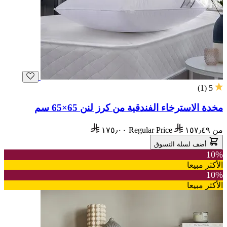
)
1
(
5
مخدة الاسترخاء الفندقية من كرز لنن 65×65 سم
من
١٥٧٫٤٩
Regular Price
١٧٥٫٠٠
أضف لسلة التسوق
10%
الأكثر مبيعا
10%
الأكثر مبيعا