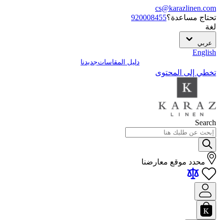
cs@karazlinen.com
تحتاج مساعدة؟
920008455
لغة
عربي
English
دليل المقاسات
جديدنا
تخطي إلى المحتوى
Search
محدد موقع معارضنا