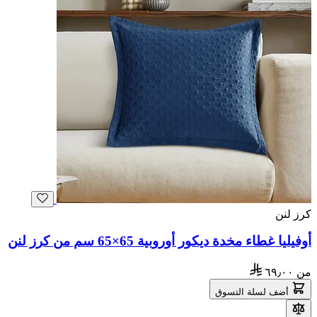
كرز لنن
أوفيليا غطاء مخدة ديكور أوروبية 65×65 سم من كرز لنن
من
٦٩٫٠٠
أضف لسلة التسوق