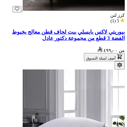
كرز لنن
)
1
(
5
بيوريتي لاكس بايسلي بيت لحاف قطن معالج بخيوط
الفضة 3 قطع من مجموعة دكتور عادل
من
٤٩٩٫٠٠
أضف لسلة التسوق