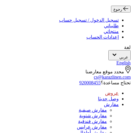
رجوع
تسجيل الدخول / تسجيل حساب
طلبياتي
منتجاتي
إعدادات الحساب
لغة
عربي
English
محدد موقع معارضنا
cs@karazlinen.com
تحتاج مساعدة؟
920008455
عروض
وصل حديثا
مفارش
مفارش صيفية
مفارش شتوية
مفارش فندقية
مفارش عرايس
مفارش أطفال