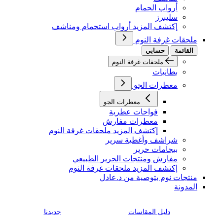
أرواب الحمام
سليبرز
إكتشف المزيد أرواب استحمام ومناشف
ملحقات غرفة النوم
القائمة
حسابي
ملحقات غرفة النوم
بطانيات
معطرات الجو
معطرات الجو
فواحات عطرية
معطرات مفارش
إكتشف المزيد ملحقات غرفة النوم
شراشف وأغطية سرير
بيجامات حرير
مفارش ومنتجات الحرير الطبيعي
إكتشف المزيد ملحقات غرفة النوم
منتجات نوم بتوصية من د.عادل
المدونة
دليل المقاسات
جديدنا