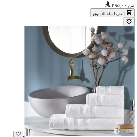
من
٣٩٥٫٠٠
أضف لسلة التسوق