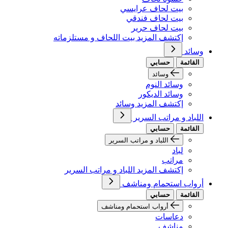
بيت لحاف عرايسي
بيت لحاف فندقي
بيت لحاف حرير
إكتشف المزيد بيت اللحاف و مستلزماته
وسائد
القائمة
حسابي
وسائد
وسائد النوم
وسائد الديكور
إكتشف المزيد وسائد
اللباد و مراتب السرير
القائمة
حسابي
اللباد و مراتب السرير
لباد
مراتب
إكتشف المزيد اللباد و مراتب السرير
أرواب استحمام ومناشف
القائمة
حسابي
أرواب استحمام ومناشف
دعاسات
مناشف