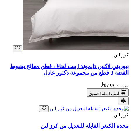
كرز لنن
بيوريتي لاكس دايموند | بيت لحاف قطن معالج بخيوط
الفضة 3 قطع من مجموعة دكتور عادل
من
٤٩٩٫٠٠
أضف لسلة التسوق
كرز لنن
مخدة الكنغر القابلة للتعديل من كرز لنن