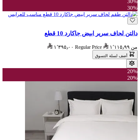
30%
30%
دالتن لحاف سرير ابيض جاكارد 10 قطع
من
١٬١١٥٫٩٩
Regular Price
١٬٣٩٥٫٠٠
أضف لسلة التسوق
20%
20%