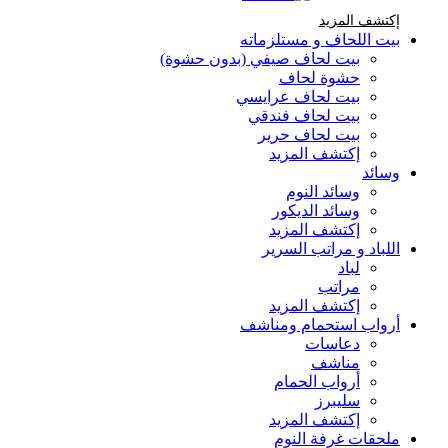
إكتشف المزيد Brands At Karaz Linen
إكتشف المزيد
بيت اللحاف و مستلزماته
بيت لحاف صيفي (بدون حشوة)
حشوة لحاف
بيت لحاف عرايسي
بيت لحاف فندقي
بيت لحاف حرير
إكتشف المزيد
وسائد
وسائد النوم
وسائد الديكور
إكتشف المزيد
اللباد و مراتب السرير
لباد
مراتب
إكتشف المزيد
أرواب استحمام ومناشف
دعاسات
مناشف
أرواب الحمام
سليبرز
إكتشف المزيد
ملحقات غرفة النوم