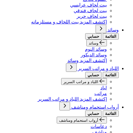
بيت لحاف عرايسي
بيت لحاف فندقي
بيت لحاف حرير
إكتشف المزيد بيت اللحاف و مستلزماته
وسائد
القائمة
حسابي
وسائد
وسائد النوم
وسائد الديكور
إكتشف المزيد وسائد
اللباد و مراتب السرير
القائمة
حسابي
اللباد و مراتب السرير
لباد
مراتب
إكتشف المزيد اللباد و مراتب السرير
أرواب استحمام ومناشف
القائمة
حسابي
أرواب استحمام ومناشف
دعاسات
مناشف