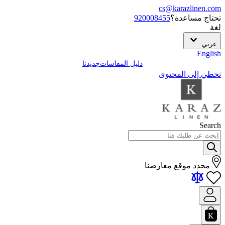
cs@karazlinen.com
تحتاج مساعدة؟
920008455
لغة
عربي
English
دليل المقاسات
جديدنا
تخطي إلى المحتوى
Search
محدد موقع معارضنا