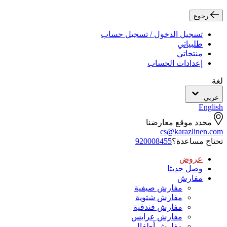
رجوع
تسجيل الدخول / تسجيل حساب
طلبياتي
منتجاتي
إعدادات الحساب
لغة
عربي
English
محدد موقع معارضنا
cs@karazlinen.com
تحتاج مساعدة؟
920008455
عروض
وصل حديثا
مفارش
مفارش صيفية
مفارش شتوية
مفارش فندقية
مفارش عرايس
مفارش أطفال