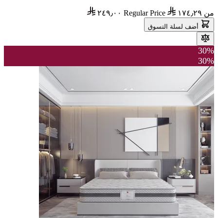
من
١٧٤٫٢٩
Regular Price
٢٤٩٫٠٠
أضف لسلة التسوق
30%
30%