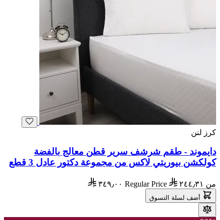
كرز لنن
دايموند - طقم شرشف سرير قطن معالج بالفضة
كولكشن بيوريتي لاكس من مجموعة دكتور عادل 3 قطع
من
٢٤٤٫٣١
Regular Price
٣٤٩٫٠٠
أضف لسلة التسوق