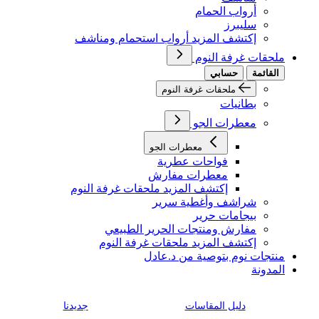
أرواب الحمام
سليبرز
إكتشف المزيد أرواب استحمام ومناشف
ملحقات غرفة النوم
القائمة
حسابي
ملحقات غرفة النوم
بطانيات
معطرات الجو
معطرات الجو
فواحات عطرية
معطرات مفارش
إكتشف المزيد ملحقات غرفة النوم
شراشف وأغطية سرير
بيجامات حرير
مفارش ومنتجات الحرير الطبيعي
إكتشف المزيد ملحقات غرفة النوم
منتجات نوم بتوصية من د.عادل
المدونة
دليل المقاسات
جديدنا