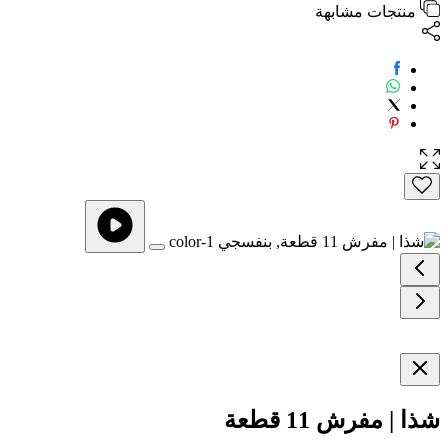
منتجات مشابهة
شذا | مفرش 11 قطعة