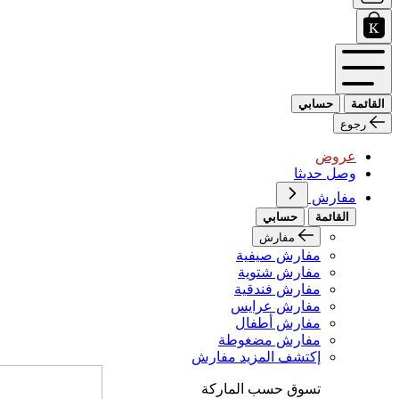
القائمة
حسابي
رجوع
عروض
وصل حديثا
مفارش
القائمة
حسابي
مفارش
مفارش صيفية
مفارش شتوية
مفارش فندقية
مفارش عرايس
مفارش أطفال
مفارش مضغوطة
إكتشف المزيد مفارش
تسوق حسب الماركة