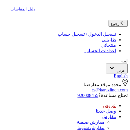
دليل المقاسات
رجوع
تسجيل الدخول / تسجيل حساب
طلبياتي
منتجاتي
إعدادات الحساب
لغة
عربي
English
محدد موقع معارضنا
cs@karazlinen.com
تحتاج مساعدة؟
920008455
عروض
وصل حديثا
مفارش
مفارش صيفية
مفارش شتوية