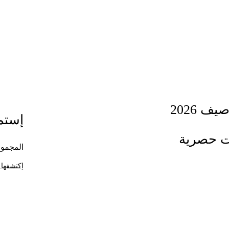
ف 2026
إستمت
ت حصرية
المجموع
إكتشفها 