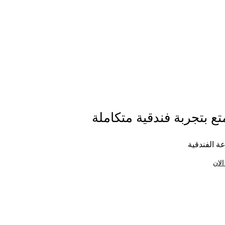
ع بتجربة فندقية متكاملة
ة الفندقية
الان