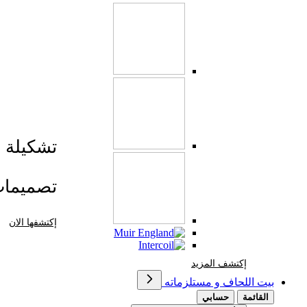
تشكيلة صي
تصميما
إكتشفها الان
إكتشف المزيد Brands At Karaz Linen
إكتشف المزيد
بيت اللحاف و مستلزماته
القائمة
حسابي