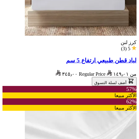
كرز لنن
)
3
(
5
لباد قطن طبيعي ارتفاع 5 سم
من
١٤٩٫٠١
Regular Price
٣٤٥٫٠٠
أضف لسلة التسوق
57%
الأكثر مبيعا
62%
الأكثر مبيعا