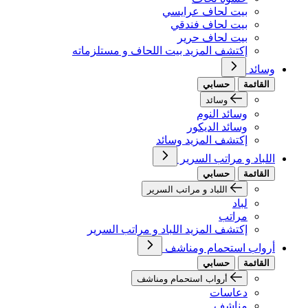
بيت لحاف عرايسي
بيت لحاف فندقي
بيت لحاف حرير
إكتشف المزيد بيت اللحاف و مستلزماته
وسائد
القائمة
حسابي
وسائد
وسائد النوم
وسائد الديكور
إكتشف المزيد وسائد
اللباد و مراتب السرير
القائمة
حسابي
اللباد و مراتب السرير
لباد
مراتب
إكتشف المزيد اللباد و مراتب السرير
أرواب استحمام ومناشف
القائمة
حسابي
أرواب استحمام ومناشف
دعاسات
مناشف