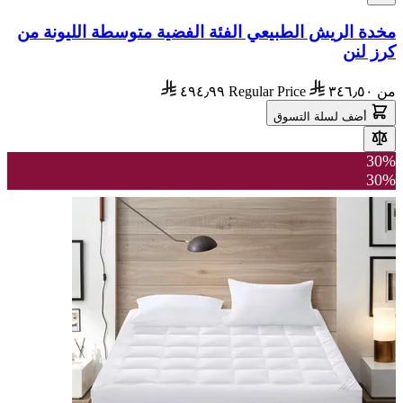
مخدة الريش الطبيعي الفئة الفضية متوسطة الليونة من
كرز لنن
من
٣٤٦٫٥٠
Regular Price
٤٩٤٫٩٩
أضف لسلة التسوق
30%
30%