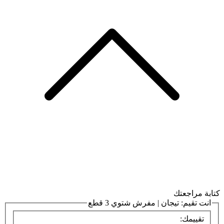
كتابة مراجعتك
انت تقيم:
تيجان | مفرش شتوي 3 قطع
تقييمك: