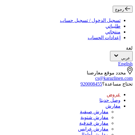
رجوع
تسجيل الدخول / تسجيل حساب
طلبياتي
منتجاتي
إعدادات الحساب
لغة
عربي
English
محدد موقع معارضنا
cs@karazlinen.com
تحتاج مساعدة؟
920008455
عروض
وصل حديثا
مفارش
مفارش صيفية
مفارش شتوية
مفارش فندقية
مفارش عرايس
مفارش أطفال