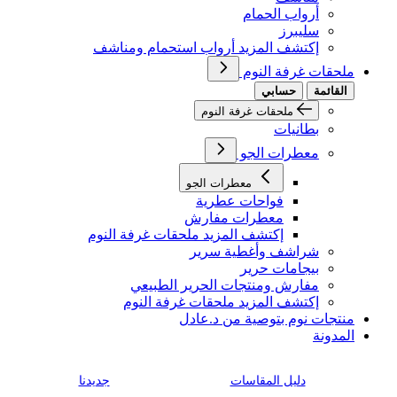
أرواب الحمام
سليبرز
إكتشف المزيد أرواب استحمام ومناشف
ملحقات غرفة النوم
القائمة
حسابي
ملحقات غرفة النوم
بطانيات
معطرات الجو
معطرات الجو
فواحات عطرية
معطرات مفارش
إكتشف المزيد ملحقات غرفة النوم
شراشف وأغطية سرير
بيجامات حرير
مفارش ومنتجات الحرير الطبيعي
إكتشف المزيد ملحقات غرفة النوم
منتجات نوم بتوصية من د.عادل
المدونة
دليل المقاسات
جديدنا