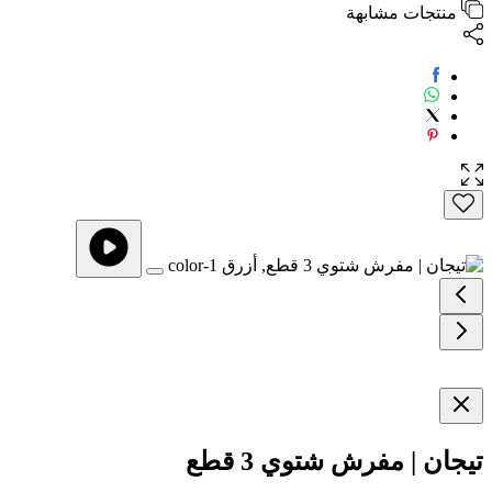
منتجات مشابهة
تيجان | مفرش شتوي 3 قطع