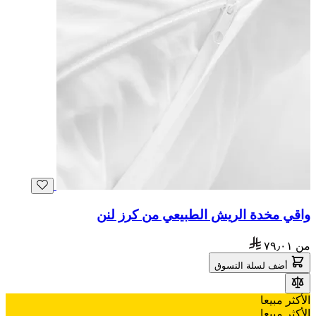
واقي مخدة الريش الطبيعي من كرز لنن
من
٧٩٫٠١
أضف لسلة التسوق
الأكثر مبيعا
الأكثر مبيعا