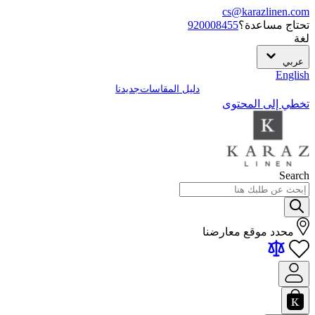
cs@karazlinen.com
تحتاج مساعدة؟
920008455
لغة
عربي
English
دليل المقاسات
جديدنا
تخطي إلى المحتوى
Search
محدد موقع معارضنا