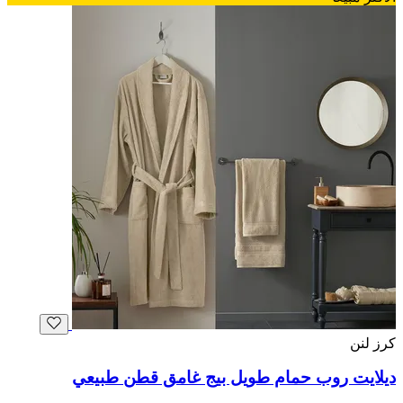
كرز لنن
ديلايت روب حمام طويل بيج غامق قطن طبيعي