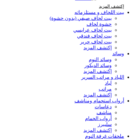
إكتشف المزيد Brands At Karaz Linen
إكتشف المزيد
بيت اللحاف و مستلزماته
بيت لحاف صيفي (بدون حشوة)
حشوة لحاف
بيت لحاف عرايسي
بيت لحاف فندقي
بيت لحاف حرير
إكتشف المزيد
وسائد
وسائد النوم
وسائد الديكور
إكتشف المزيد
اللباد و مراتب السرير
لباد
مراتب
إكتشف المزيد
أرواب استحمام ومناشف
دعاسات
مناشف
أرواب الحمام
سليبرز
إكتشف المزيد
ملحقات غرفة النوم