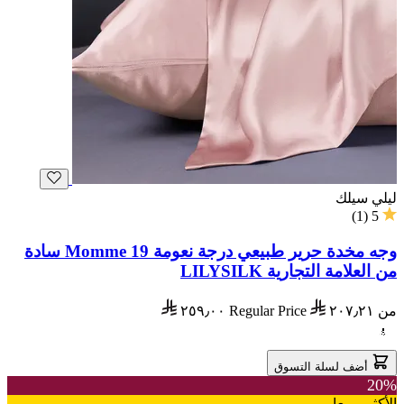
ليلي سيلك
)
1
(
5
وجه مخدة حرير طبيعي درجة نعومة 19 Momme سادة
من العلامة التجارية LILYSILK
من
٢٠٧٫٢١
Regular Price
٢٥٩٫٠٠
أضف لسلة التسوق
20%
الأكثر مبيعا