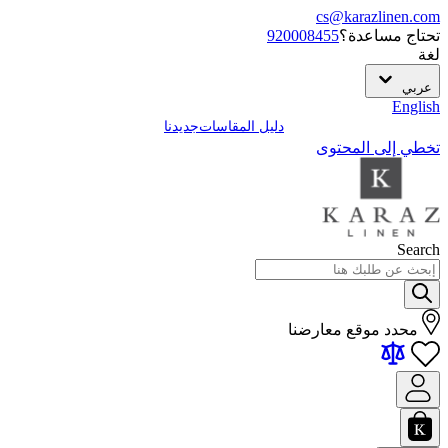
cs@karazlinen.com
تحتاج مساعدة؟
920008455
لغة
عربي
English
دليل المقاسات
جديدنا
تخطي إلى المحتوى
Search
محدد موقع معارضنا