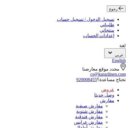
رجوع
تسجيل الدخول / تسجيل حساب
طلبياتي
منتجاتي
إعدادات الحساب
لغة
عربي
English
محدد موقع معارضنا
cs@karazlinen.com
تحتاج مساعدة؟
920008455
عروض
وصل حديثا
مفارش
مفارش صيفية
مفارش شتوية
مفارش فندقية
مفارش عرايس
مفارش أطفال