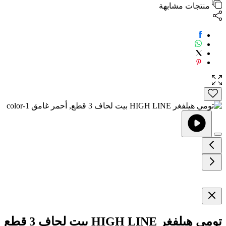
منتجات مشابهة
تومي هيلفغر HIGH LINE بيت لحاف 3 قطع