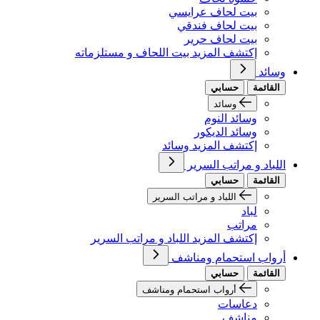
بيت لحاف عرايسي
بيت لحاف فندقي
بيت لحاف حرير
إكتشف المزيد بيت اللحاف و مستلزماته
وسائد
القائمة
حسابي
وسائد
وسائد النوم
وسائد الديكور
إكتشف المزيد وسائد
اللباد و مراتب السرير
القائمة
حسابي
اللباد و مراتب السرير
لباد
مراتب
إكتشف المزيد اللباد و مراتب السرير
أرواب استحمام ومناشف
القائمة
حسابي
أرواب استحمام ومناشف
دعاسات
مناشف