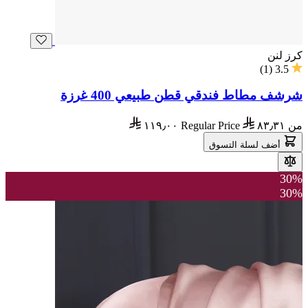
كرز لنن
)
1
(
3.5
شرشف مطاط فندقي قطن طبيعي 400 غرزة
من
٨٣٫٣١
Regular Price
١١٩٫٠٠
أضف لسلة التسوق
30%
30%