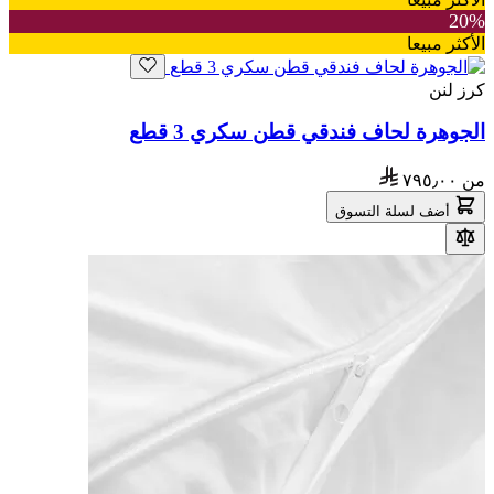
20%
الأكثر مبيعا
كرز لنن
الجوهرة لحاف فندقي قطن سكري 3 قطع
من
٧٩٥٫٠٠
أضف لسلة التسوق