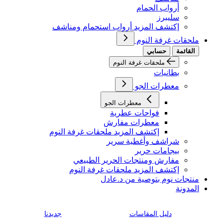
أرواب الحمام
سليبرز
إكتشف المزيد أرواب استحمام ومناشف
ملحقات غرفة النوم
القائمة
حسابي
ملحقات غرفة النوم
بطانيات
معطرات الجو
معطرات الجو
فواحات عطرية
معطرات مفارش
إكتشف المزيد ملحقات غرفة النوم
شراشف وأغطية سرير
بيجامات حرير
مفارش ومنتجات الحرير الطبيعي
إكتشف المزيد ملحقات غرفة النوم
منتجات نوم بتوصية من د.عادل
المدونة
دليل المقاسات
جديدنا