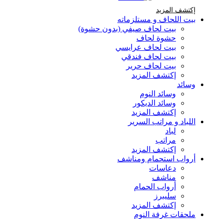
إكتشف المزيد Brands At Karaz Linen
إكتشف المزيد
بيت اللحاف و مستلزماته
بيت لحاف صيفي (بدون حشوة)
حشوة لحاف
بيت لحاف عرايسي
بيت لحاف فندقي
بيت لحاف حرير
إكتشف المزيد
وسائد
وسائد النوم
وسائد الديكور
إكتشف المزيد
اللباد و مراتب السرير
لباد
مراتب
إكتشف المزيد
أرواب استحمام ومناشف
دعاسات
مناشف
أرواب الحمام
سليبرز
إكتشف المزيد
ملحقات غرفة النوم