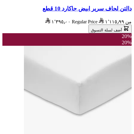
دالتن لحاف سرير ابيض جاكارد 10 قطع
من
١٬١١٥٫٩٩
Regular Price
١٬٣٩٥٫٠٠
أضف لسلة التسوق
20%
20%