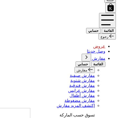
القائمة
حسابي
رجوع
عروض
وصل حديثا
مفارش
القائمة
حسابي
مفارش
مفارش صيفية
مفارش شتوية
مفارش فندقية
مفارش عرايس
مفارش أطفال
مفارش مضغوطة
إكتشف المزيد مفارش
تسوق حسب الماركة