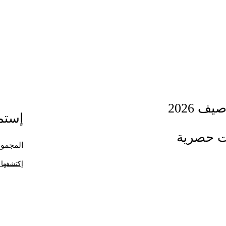
ف 2026
إستمت
ت حصرية
المجموع
إكتشفها 