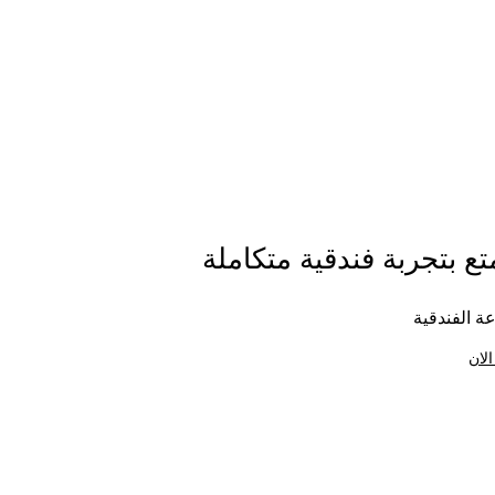
ع بتجربة فندقية متكاملة
ة الفندقية
الان