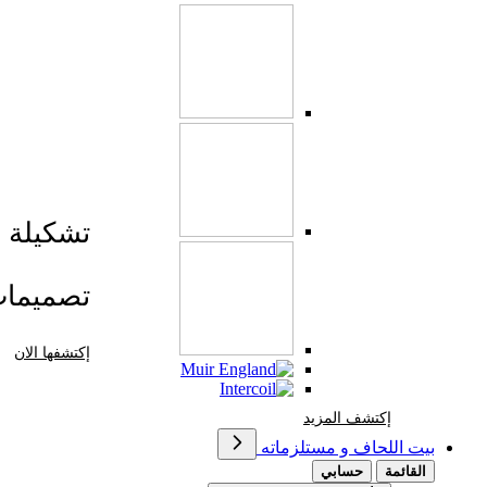
تشكيلة صي
تصميما
إكتشفها الان
إكتشف المزيد Brands At Karaz Linen
إكتشف المزيد
بيت اللحاف و مستلزماته
القائمة
حسابي