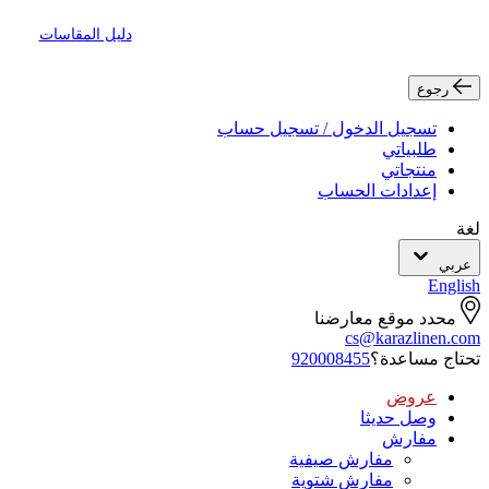
دليل المقاسات
رجوع
تسجيل الدخول / تسجيل حساب
طلبياتي
منتجاتي
إعدادات الحساب
لغة
عربي
English
محدد موقع معارضنا
cs@karazlinen.com
تحتاج مساعدة؟
920008455
عروض
وصل حديثا
مفارش
مفارش صيفية
مفارش شتوية