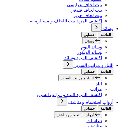
بيت لحاف عرايسي
بيت لحاف فندقي
بيت لحاف حرير
إكتشف المزيد بيت اللحاف و مستلزماته
وسائد
القائمة
حسابي
وسائد
وسائد النوم
وسائد الديكور
إكتشف المزيد وسائد
اللباد و مراتب السرير
القائمة
حسابي
اللباد و مراتب السرير
لباد
مراتب
إكتشف المزيد اللباد و مراتب السرير
أرواب استحمام ومناشف
القائمة
حسابي
أرواب استحمام ومناشف
دعاسات
مناشف