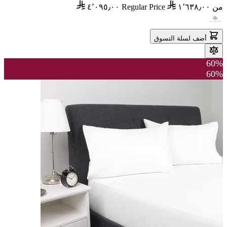
من
١٬٦٣٨٫٠٠
Regular Price
٤٬٠٩٥٫٠٠
أضف لسلة التسوق
60%
60%