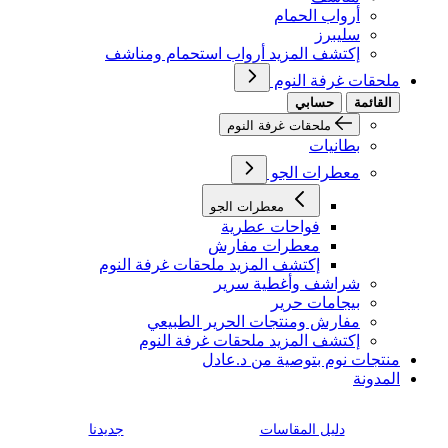
أرواب الحمام
سليبرز
إكتشف المزيد أرواب استحمام ومناشف
ملحقات غرفة النوم
القائمة
حسابي
ملحقات غرفة النوم
بطانيات
معطرات الجو
معطرات الجو
فواحات عطرية
معطرات مفارش
إكتشف المزيد ملحقات غرفة النوم
شراشف وأغطية سرير
بيجامات حرير
مفارش ومنتجات الحرير الطبيعي
إكتشف المزيد ملحقات غرفة النوم
منتجات نوم بتوصية من د.عادل
المدونة
دليل المقاسات
جديدنا