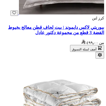
كرز لنن
بيوريتي لاكس دايموند | بيت لحاف قطن معالج بخيوط
الفضة 3 قطع من مجموعة دكتور عادل
من
٤٩٩٫٠٠
أضف لسلة التسوق