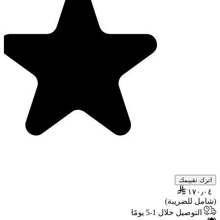
اترك تقييمك
١٧٠٫٠٤
(شامل للضريبة)
التوصيل خلال 1-5 يومًا