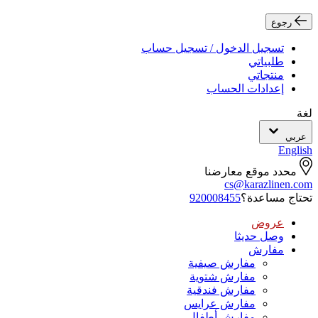
رجوع
تسجيل الدخول / تسجيل حساب
طلبياتي
منتجاتي
إعدادات الحساب
لغة
عربي
English
محدد موقع معارضنا
cs@karazlinen.com
تحتاج مساعدة؟
920008455
عروض
وصل حديثا
مفارش
مفارش صيفية
مفارش شتوية
مفارش فندقية
مفارش عرايس
مفارش أطفال