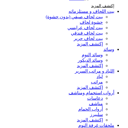
إكتشف المزيد Brands At Karaz Linen
إكتشف المزيد
بيت اللحاف و مستلزماته
بيت لحاف صيفي (بدون حشوة)
حشوة لحاف
بيت لحاف عرايسي
بيت لحاف فندقي
بيت لحاف حرير
إكتشف المزيد
وسائد
وسائد النوم
وسائد الديكور
إكتشف المزيد
اللباد و مراتب السرير
لباد
مراتب
إكتشف المزيد
أرواب استحمام ومناشف
دعاسات
مناشف
أرواب الحمام
سليبرز
إكتشف المزيد
ملحقات غرفة النوم