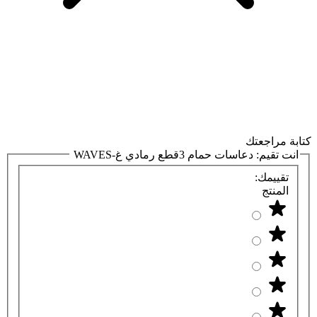
كتابة مراجعتك
انت تقيم:
دعاسات حمام 3قطع رمادي غ-WAVES
تقييمك:
المنتج