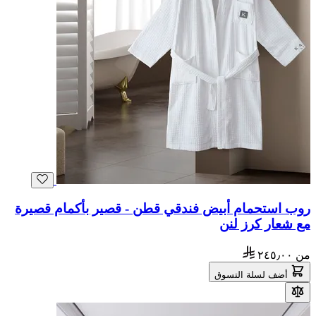
روب استحمام أبيض فندقي قطن - قصير بأكمام قصيرة
مع شعار كرز لنن
من
٢٤٥٫٠٠
أضف لسلة التسوق