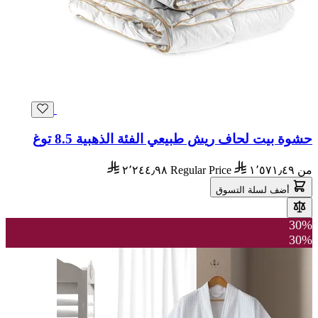
حشوة بيت لحاف ريش طبيعي الفئة الذهبية 8.5 توغ
من
١٬٥٧١٫٤٩
Regular Price
٢٬٢٤٤٫٩٨
أضف لسلة التسوق
30%
30%