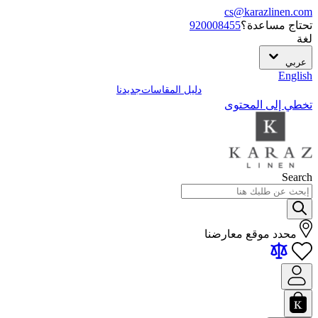
cs@karazlinen.com
تحتاج مساعدة؟
920008455
لغة
عربي
English
دليل المقاسات
جديدنا
تخطي إلى المحتوى
Search
محدد موقع معارضنا