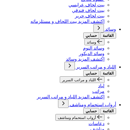
بيت لحاف عرايسي
بيت لحاف فندقي
بيت لحاف حرير
إكتشف المزيد بيت اللحاف و مستلزماته
وسائد
القائمة
حسابي
وسائد
وسائد النوم
وسائد الديكور
إكتشف المزيد وسائد
اللباد و مراتب السرير
القائمة
حسابي
اللباد و مراتب السرير
لباد
مراتب
إكتشف المزيد اللباد و مراتب السرير
أرواب استحمام ومناشف
القائمة
حسابي
أرواب استحمام ومناشف
دعاسات
مناشف