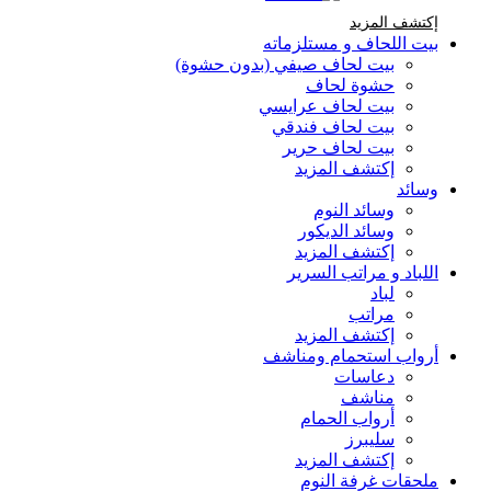
إكتشف المزيد Brands At Karaz Linen
إكتشف المزيد
بيت اللحاف و مستلزماته
بيت لحاف صيفي (بدون حشوة)
حشوة لحاف
بيت لحاف عرايسي
بيت لحاف فندقي
بيت لحاف حرير
إكتشف المزيد
وسائد
وسائد النوم
وسائد الديكور
إكتشف المزيد
اللباد و مراتب السرير
لباد
مراتب
إكتشف المزيد
أرواب استحمام ومناشف
دعاسات
مناشف
أرواب الحمام
سليبرز
إكتشف المزيد
ملحقات غرفة النوم