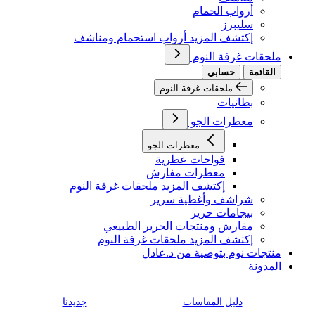
أرواب الحمام
سليبرز
إكتشف المزيد أرواب استحمام ومناشف
ملحقات غرفة النوم
القائمة
حسابي
ملحقات غرفة النوم
بطانيات
معطرات الجو
معطرات الجو
فواحات عطرية
معطرات مفارش
إكتشف المزيد ملحقات غرفة النوم
شراشف وأغطية سرير
بيجامات حرير
مفارش ومنتجات الحرير الطبيعي
إكتشف المزيد ملحقات غرفة النوم
منتجات نوم بتوصية من د.عادل
المدونة
دليل المقاسات
جديدنا