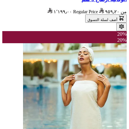
من
٩٥٩٫٢٠
Regular Price
١٬١٩٩٫٠٠
أضف لسلة التسوق
20%
20%