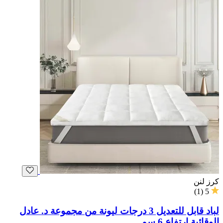
كرز لنن
)
1
(
5
لباد قابل للتعديل 3 درجات ليونة من مجموعة د. عادل
الوقائية ارتفاع 6 سم