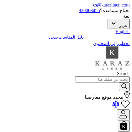
cs@karazlinen.com
تحتاج مساعدة؟
920008455
لغة
عربي
English
دليل المقاسات
جديدنا
تخطي إلى المحتوى
Search
محدد موقع معارضنا