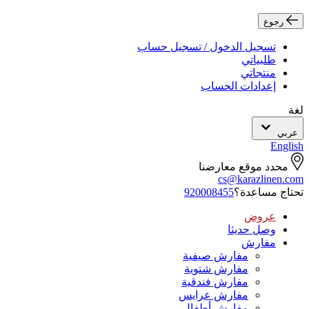
رجوع
تسجيل الدخول / تسجيل حساب
طلبياتي
منتجاتي
إعدادات الحساب
لغة
عربي
English
محدد موقع معارضنا
cs@karazlinen.com
تحتاج مساعدة؟
920008455
عروض
وصل حديثا
مفارش
مفارش صيفية
مفارش شتوية
مفارش فندقية
مفارش عرايس
مفارش أطفال