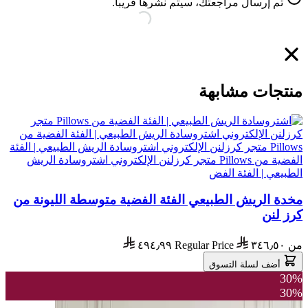
تم إرسال مراجعتك، سيتم نشرها قريبا.
منتجات مشابهة
مخدة الريش الطبيعي الفئة الفضية متوسطة الليونة من
كرز لنن
من
٣٤٦٫٥٠
Regular Price
٤٩٤٫٩٩
أضف لسلة التسوق
30%
30%