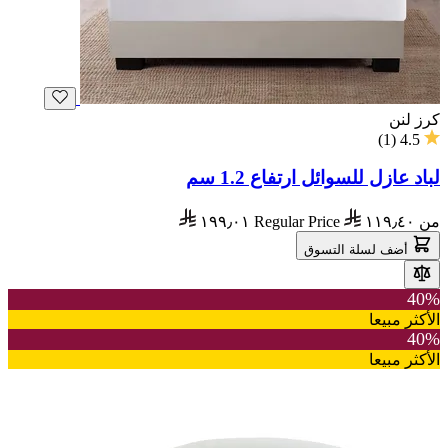
كرز لنن
)
1
(
4.5
لباد عازل للسوائل ارتفاع 1.2 سم
من
١١٩٫٤٠
Regular Price
١٩٩٫٠١
أضف لسلة التسوق
40%
الأكثر مبيعا
40%
الأكثر مبيعا