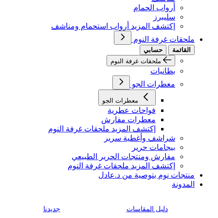
أرواب الحمام
سليبرز
إكتشف المزيد أرواب استحمام ومناشف
ملحقات غرفة النوم
القائمة
حسابي
ملحقات غرفة النوم
بطانيات
معطرات الجو
معطرات الجو
فواحات عطرية
معطرات مفارش
إكتشف المزيد ملحقات غرفة النوم
شراشف وأغطية سرير
بيجامات حرير
مفارش ومنتجات الحرير الطبيعي
إكتشف المزيد ملحقات غرفة النوم
منتجات نوم بتوصية من د.عادل
المدونة
دليل المقاسات
جديدنا