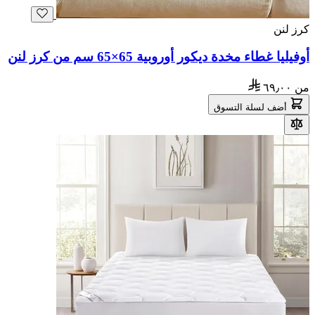
كرز لنن
أوفيليا غطاء مخدة ديكور أوروبية 65×65 سم من كرز لنن
من
٦٩٫٠٠
أضف لسلة التسوق