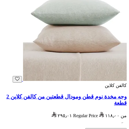
كالفن كلاين
وجه مخدة نوم قطن ومودال قطعتين من كالفن كلاين 2
قطعة
من
١١٨٫٠٠
Regular Price
٢٩٥٫٠١