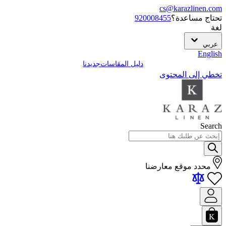
cs@karazlinen.com
تحتاج مساعدة؟
920008455
لغة
عربي
English
دليل المقاسات
جديدنا
تخطي إلى المحتوى
Search
محدد موقع معارضنا