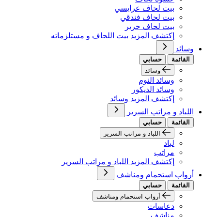
بيت لحاف عرايسي
بيت لحاف فندقي
بيت لحاف حرير
إكتشف المزيد بيت اللحاف و مستلزماته
وسائد
القائمة
حسابي
وسائد
وسائد النوم
وسائد الديكور
إكتشف المزيد وسائد
اللباد و مراتب السرير
القائمة
حسابي
اللباد و مراتب السرير
لباد
مراتب
إكتشف المزيد اللباد و مراتب السرير
أرواب استحمام ومناشف
القائمة
حسابي
أرواب استحمام ومناشف
دعاسات
مناشف