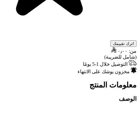
اترك تقييمك
من:
٠٫٠٠
(شامل للضريبة)
التوصيل خلال 1-5 يومًا
مخزون يوشك على الانتهاء
معلومات المنتج
الوصف