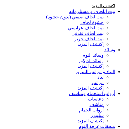
إكتشف المزيد Brands At Karaz Linen
إكتشف المزيد
بيت اللحاف و مستلزماته
بيت لحاف صيفي (بدون حشوة)
حشوة لحاف
بيت لحاف عرايسي
بيت لحاف فندقي
بيت لحاف حرير
إكتشف المزيد
وسائد
وسائد النوم
وسائد الديكور
إكتشف المزيد
اللباد و مراتب السرير
لباد
مراتب
إكتشف المزيد
أرواب استحمام ومناشف
دعاسات
مناشف
أرواب الحمام
سليبرز
إكتشف المزيد
ملحقات غرفة النوم