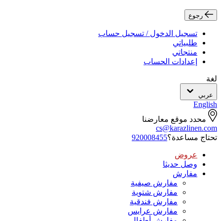
رجوع
تسجيل الدخول / تسجيل حساب
طلبياتي
منتجاتي
إعدادات الحساب
لغة
عربي
English
محدد موقع معارضنا
cs@karazlinen.com
تحتاج مساعدة؟
920008455
عروض
وصل حديثا
مفارش
مفارش صيفية
مفارش شتوية
مفارش فندقية
مفارش عرايس
مفارش أطفال