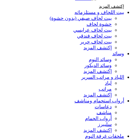
إكتشف المزيد Brands At Karaz Linen
إكتشف المزيد
بيت اللحاف و مستلزماته
بيت لحاف صيفي (بدون حشوة)
حشوة لحاف
بيت لحاف عرايسي
بيت لحاف فندقي
بيت لحاف حرير
إكتشف المزيد
وسائد
وسائد النوم
وسائد الديكور
إكتشف المزيد
اللباد و مراتب السرير
لباد
مراتب
إكتشف المزيد
أرواب استحمام ومناشف
دعاسات
مناشف
أرواب الحمام
سليبرز
إكتشف المزيد
ملحقات غرفة النوم