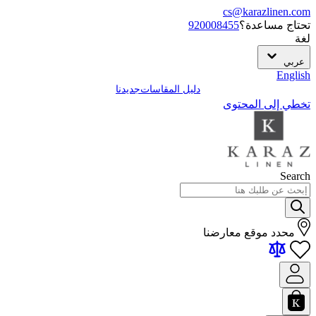
cs@karazlinen.com
تحتاج مساعدة؟
920008455
لغة
عربي
English
دليل المقاسات
جديدنا
تخطي إلى المحتوى
Search
محدد موقع معارضنا