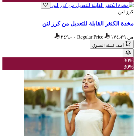
كرز لنن
مخدة الكنغر القابلة للتعديل من كرز لنن
من
١٧٤٫٢٩
Regular Price
٢٤٩٫٠٠
أضف لسلة التسوق
30%
30%