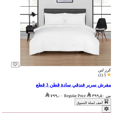
كرز لنن
)
1
(
5
مفرش سرير فندقي سادة قطن 3 قطع
من
٣٩٩٫٥٠
Regular Price
٧٩٩٫٠٠
أضف لسلة التسوق