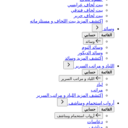
بيت لحاف عرايسي
بيت لحاف فندقي
بيت لحاف حرير
إكتشف المزيد بيت اللحاف و مستلزماته
وسائد
القائمة
حسابي
وسائد
وسائد النوم
وسائد الديكور
إكتشف المزيد وسائد
اللباد و مراتب السرير
القائمة
حسابي
اللباد و مراتب السرير
لباد
مراتب
إكتشف المزيد اللباد و مراتب السرير
أرواب استحمام ومناشف
القائمة
حسابي
أرواب استحمام ومناشف
دعاسات
مناشف