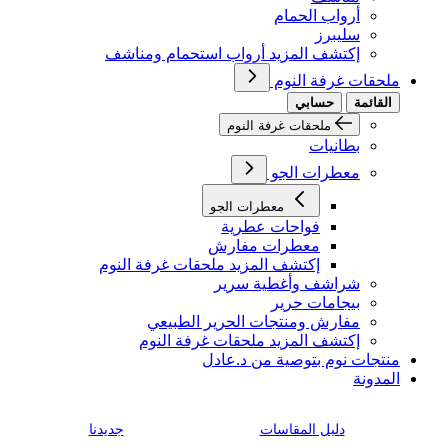
أرواب الحمام
سليبرز
إكتشف المزيد أرواب استحمام ومناشف
ملحقات غرفة النوم
القائمة
حسابي
ملحقات غرفة النوم
بطانيات
معطرات الجو
معطرات الجو
فواحات عطرية
معطرات مفارش
إكتشف المزيد ملحقات غرفة النوم
شراشف وأغطية سرير
بيجامات حرير
مفارش ومنتجات الحرير الطبيعي
إكتشف المزيد ملحقات غرفة النوم
منتجات نوم بتوصية من د.عادل
المدونة
دليل المقاسات
جديدنا