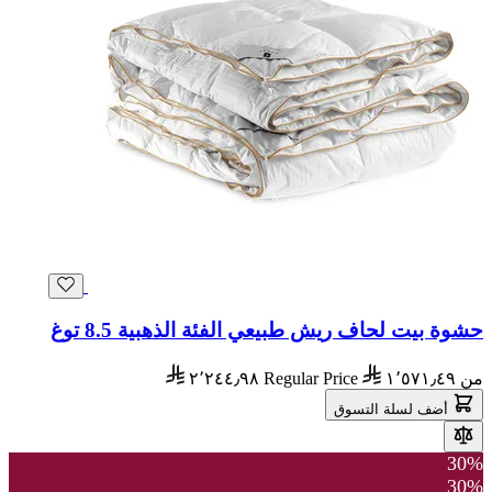
حشوة بيت لحاف ريش طبيعي الفئة الذهبية 8.5 توغ
من
١٬٥٧١٫٤٩
Regular Price
٢٬٢٤٤٫٩٨
أضف لسلة التسوق
30%
30%