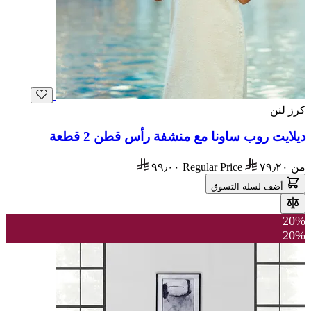
كرز لنن
ديلايت روب ساونا مع منشفة رأس قطن 2 قطعة
من
٧٩٫٢٠
Regular Price
٩٩٫٠٠
أضف لسلة التسوق
20%
20%