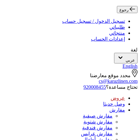
رجوع
تسجيل الدخول / تسجيل حساب
طلبياتي
منتجاتي
إعدادات الحساب
لغة
عربي
English
محدد موقع معارضنا
cs@karazlinen.com
تحتاج مساعدة؟
920008455
عروض
وصل حديثا
مفارش
مفارش صيفية
مفارش شتوية
مفارش فندقية
مفارش عرايس
مفارش أطفال