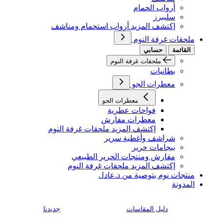
أرواب الحمام
سليبرز
إكتشف المزيد أرواب استحمام ومناشف
ملحقات غرفة النوم
القائمة
حسابي
ملحقات غرفة النوم
بطانيات
معطرات الجو
معطرات الجو
فواحات عطرية
معطرات مفارش
إكتشف المزيد ملحقات غرفة النوم
شراشف وأغطية سرير
بيجامات حرير
مفارش ومنتجات الحرير الطبيعي
إكتشف المزيد ملحقات غرفة النوم
منتجات نوم بتوصية من د.عادل
المدونة
دليل المقاسات
جديدنا