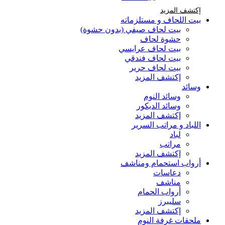
إكتشف المزيد Brands At Karaz Linen
إكتشف المزيد
بيت اللحاف و مستلزماته
بيت لحاف صيفي (بدون حشوة)
حشوة لحاف
بيت لحاف عرايسي
بيت لحاف فندقي
بيت لحاف حرير
إكتشف المزيد
وسائد
وسائد النوم
وسائد الديكور
إكتشف المزيد
اللباد و مراتب السرير
لباد
مراتب
إكتشف المزيد
أرواب استحمام ومناشف
دعاسات
مناشف
أرواب الحمام
سليبرز
إكتشف المزيد
ملحقات غرفة النوم