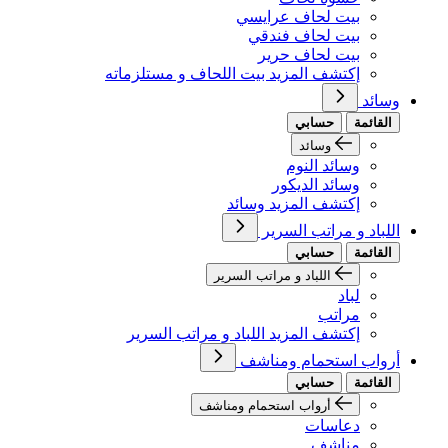
بيت لحاف عرايسي
بيت لحاف فندقي
بيت لحاف حرير
إكتشف المزيد بيت اللحاف و مستلزماته
وسائد
القائمة
حسابي
وسائد
وسائد النوم
وسائد الديكور
إكتشف المزيد وسائد
اللباد و مراتب السرير
القائمة
حسابي
اللباد و مراتب السرير
لباد
مراتب
إكتشف المزيد اللباد و مراتب السرير
أرواب استحمام ومناشف
القائمة
حسابي
أرواب استحمام ومناشف
دعاسات
مناشف