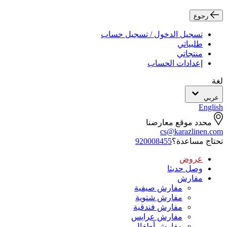
رجوع
تسجيل الدخول / تسجيل حساب
طلبياتي
منتجاتي
إعدادات الحساب
لغة
عربي
English
محدد موقع معارضنا
cs@karazlinen.com
تحتاج مساعدة؟
920008455
عروض
وصل حديثا
مفارش
مفارش صيفية
مفارش شتوية
مفارش فندقية
مفارش عرايس
مفارش أطفال