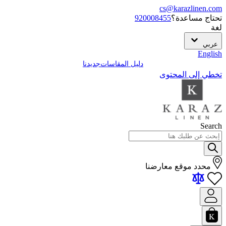
cs@karazlinen.com
تحتاج مساعدة؟
920008455
لغة
عربي
English
دليل المقاسات
جديدنا
تخطي إلى المحتوى
Search
محدد موقع معارضنا